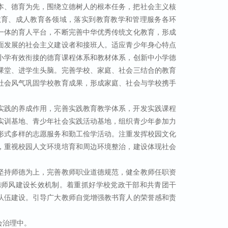
本、德育为先，围绕立德树人的根本任务，把社会主义核
教育、成人教育各领域，落实到教育教学和管理服务各环
一体的育人平台，不断完善中华优秀传统文化教育，形成
面发展的社会主义建设者和接班人。适应青少年身心特点
小学有效衔接的德育课程体系和教材体系，创新中小学德
课堂、进学生头脑。完善学校、家庭、社会三结合的教育
社会风气巩固学校教育成果，形成家庭、社会与学校携手
实践的养成作用，完善实践教育教学体系，开发实践课程
实训基地、青少年社会实践活动基地，组织青少年参加力
形式多样的志愿服务和勤工俭学活动。注重发挥校园文化
，重视校园人文环境培育和周边环境整治，建设体现社会
坚持师德为上，完善教师职业道德规范，健全教师任职资
德师风建设长效机制。着重抓好学校党政干部和共青团干
队伍建设。引导广大教师自觉增强教书育人的荣誉感和责
会治理中。