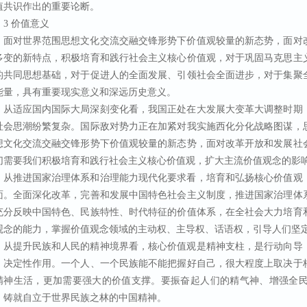
值共识作出的重要论断。
3 价值意义
面对世界范围思想文化交流交融交锋形势下价值观较量的新态势，面对
多变的新特点，积极培育和践行社会主义核心价值观，对于巩固马克思主
的共同思想基础，对于促进人的全面发展、引领社会全面进步，对于集聚
能量，具有重要现实意义和深远历史意义。
从适应国内国际大局深刻变化看，我国正处在大发展大变革大调整时期
社会思潮纷繁复杂。国际敌对势力正在加紧对我实施西化分化战略图谋，
想文化交流交融交锋形势下价值观较量的新态势，面对改革开放和发展社
切需要我们积极培育和践行社会主义核心价值观，扩大主流价值观念的影
从推进国家治理体系和治理能力现代化要求看，培育和弘扬核心价值观
面。全面深化改革，完善和发展中国特色社会主义制度，推进国家治理体
充分反映中国特色、民族特性、时代特征的价值体系，在全社会大力培育
观念的能力，掌握价值观念领域的主动权、主导权、话语权，引导人们坚
从提升民族和人民的精神境界看，核心价值观是精神支柱，是行动向导
、决定性作用。一个人、一个民族能不能把握好自己，很大程度上取决于
精神生活，更加需要强大的价值支撑。要振奋起人们的精气神、增强全
，铸就自立于世界民族之林的中国精神。