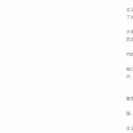
主
了
大
思
代
核
讨
繁
国
主