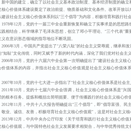
新中国的建立，确立了以社会主义基本政治制度、基本经济制度的确立
义核心价值体系建设奠定了政治前提、物质基础和文化条件。改革开放以
从建设社会主义核心价值体系到以“三个倡导”为内容，积极培育和践行社
1978年12月，党的十一届三中全会重新恢复和确立了实事求是的思想
实践相结合，科学继承了毛泽东思想，创立了邓小平理论、“三个代表”重
主义在意识形态领域的指导地位不断巩固。
2006年3月，中国共产党提出了“八荣八耻”的社会主义荣辱观，继承
的“知耻”文化传统，同时又赋予了新的时代内涵，深化了我们党对社会主
2006年10月，党的十六届六中全会第一次明确提出了“建设社会主义
心价值体系的内容，并指出社会主义核心价值观是社会主义核心价值体
。
2007年10月，党的十七大进一步指出了“社会主义核心价值体系是社会
2011年10月，党的十七届六中全会强调，社会主义核心价值体系是“
荣的根本任务。提炼和概括出简明扼要、便于传播践行的社会主义核心价
2012年11月，中共十八大报告明确提出“三个倡导”，即“倡导富强
、敬业、诚信、友善，积极培育社会主义核心价值观”，这是对社会主义核
2013年12月，中共中央办公厅印发《关于培育和践行社会主义核心价
义核心价值观，与中国特色社会主义发展要求相契合，与中华优秀传统文