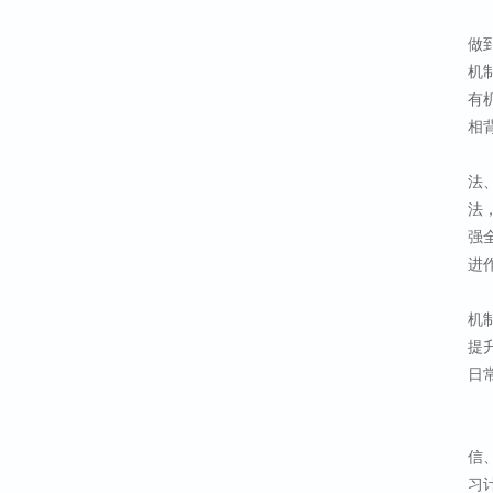
做
机
有
相
法
法
强
进
机
提
日
信
习