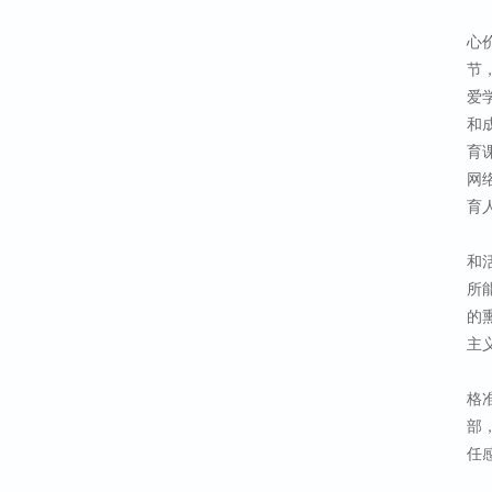
心
节
爱
和
育
网
育
和
所
的
主
格
部
任