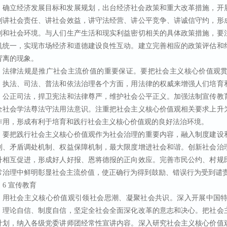
确立经济发展目标和发展规划，出台经济社会政策和重大改革措施，开
到讲社会责任、讲社会效益，讲守法经营、讲公平竞争、讲诚信守约，形
制和社会环境。与人们生产生活和现实利益密切相关的具体政策措施，要
机统一，实现市场经济和道德建设良性互动。建立完善相应的政策评估和
背离的现象。
法律法规是推广社会主流价值的重要保证。要把社会主义核心价值观
、执法、司法、普法和依法治理各个方面，用法律的权威来增强人们培育
，公正司法，捍卫宪法和法律尊严，维护社会公平正义。加强法制宣传教
全社会学法尊法守法用法意识。注重把社会主义核心价值观相关要求上升
作用，形成有利于培育和践行社会主义核心价值观的良好法治环境。
要把践行社会主义核心价值观作为社会治理的重要内容，融入制度建设
制、矛盾调处机制、权益保障机制，最大限度增进社会和谐。创新社会治
升相互促进，形成好人好报、恩将德报的正向效应。完善市民公约、村规
常治理中鲜明彰显社会主流价值，使正确行为得到鼓励、错误行为受到谴
6 宣传教育
用社会主义核心价值观引领社会思潮、凝聚社会共识。深入开展中国
、理论自信、制度自信，坚定全社会全面深化改革的意志和决心。把社会
计划，纳入各级党委讲师团经常性宣讲内容。深入研究社会主义核心价值