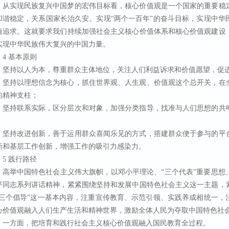
从实现民族复兴中国梦的宏伟目标看，核心价值观是一个国家的重要稳
和谐稳定，关系国家长治久安。实现“两个一百年”的奋斗目标，实现中华
值追求。这就要求我们持续加强社会主义核心价值体系和核心价值观建设
实现中华民族伟大复兴的中国力量。
4 基本原则
坚持以人为本，尊重群众主体地位，关注人们利益诉求和价值愿望，促
坚持以理想信念为核心，抓住世界观、人生观、价值观这个总开关，在
的精神支柱；
坚持联系实际，区分层次和对象，加强分类指导，找准与人们思想的共
；
坚持改进创新，善于运用群众喜闻乐见的方式，搭建群众便于参与的平
新和基层工作创新，增强工作的吸引力感染力。
5 践行路径
高举中国特色社会主义伟大旗帜，以邓小平理论、“三个代表”重要思想
平同志系列讲话精神，紧紧围绕坚持和发展中国特色社会主义这一主题，
“三个倡导”这一基本内容，注重宣传教育、示范引领、实践养成相统一，
心价值观融入人们生产生活和精神世界，激励全体人民为夺取中国特色社
一方面，把培育和践行社会主义核心价值观融入国民教育全过程。