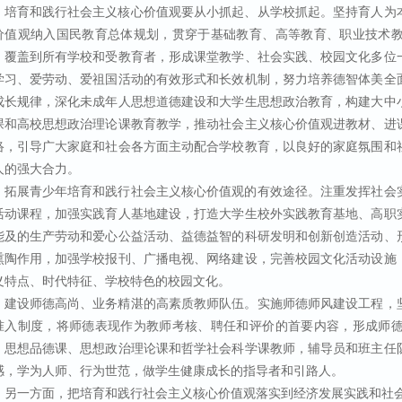
培育和践行社会主义核心价值观要从小抓起、从学校抓起。坚持育人为
价值观纳入国民教育总体规划，贯穿于基础教育、高等教育、职业技术
，覆盖到所有学校和受教育者，形成课堂教学、社会实践、校园文化多位
学习、爱劳动、爱祖国活动的有效形式和长效机制，努力培养德智体美全
成长规律，深化未成年人思想道德建设和大学生思想政治教育，构建大中
课和高校思想政治理论课教育教学，推动社会主义核心价值观进教材、进
络，引导广大家庭和社会各方面主动配合学校教育，以良好的家庭氛围和
人的强大合力。
拓展青少年培育和践行社会主义核心价值观的有效途径。注重发挥社会
活动课程，加强实践育人基地建设，打造大学生校外实践教育基地、高职
能及的生产劳动和爱心公益活动、益德益智的科研发明和创新创造活动、
熏陶作用，加强学校报刊、广播电视、网络建设，完善校园文化活动设施
义特点、时代特征、学校特色的校园文化。
建设师德高尚、业务精湛的高素质教师队伍。实施师德师风建设工程，
准入制度，将师德表现作为教师考核、聘任和评价的首要内容，形成师
，思想品德课、思想政治理论课和哲学社会科学课教师，辅导员和班主任
感，学为人师、行为世范，做学生健康成长的指导者和引路人。
另一方面，把培育和践行社会主义核心价值观落实到经济发展实践和社