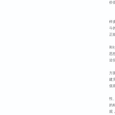
价
样
斗
正
和
思
迫
方
建
值
性
的
观