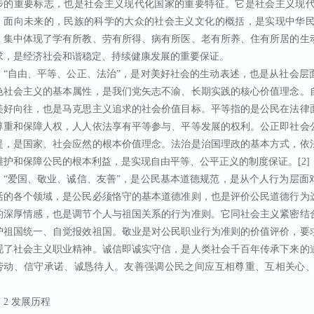
步的重要标志，也是社会主义现代化国家的重要特征。它是社会主义现
“田间课堂”开讲啦！院棉花科技特派团一线指导夏直播棉抗高温保铃增产
、面向未来的，民族的科学的大众的社会主义文化的概括，是实现中华
，集中体现了学有所教、劳有所得、病有所医、老有所养、住有所居的生
求，是经济社会和谐稳定、持续健康发展的重要保证。
“自由、平等、公正、法治”，是对美好社会的生动表述，也是从社会层
色社会主义的基本属性，是我们党矢志不渝、长期实践的核心价值理念。
美好向往，也是马克思主义追求的社会价值目标。平等指的是公民在法律
尊重和保障人权，人人依法享有平等参与、平等发展的权利。公正即社会
提，是国家、社会应然的根本价值理念。法治是治国理政的基本方式，依
维护和保障公民的根本利益，是实现自由平等、公平正义的制度保证。[2]
“爱国、敬业、诚信、友善”，是公民基本道德规范，是从个人行为层面
活的各个领域，是公民必须恪守的基本道德准则，也是评价公民道德行为
的深厚情感，也是调节个人与祖国关系的行为准则。它同社会主义紧密结
护祖国统一、自觉报效祖国。敬业是对公民职业行为准则的价值评价，要
现了社会主义职业精神。诚信即诚实守信，是人类社会千百年传承下来的
劳动、信守承诺、诚恳待人。友善强调公民之间应互相尊重、互相关心
。
2 发展历程