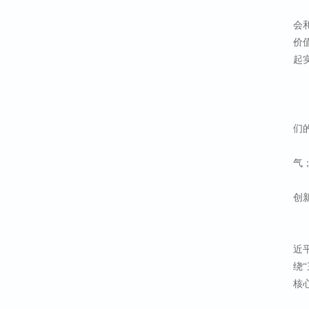
会
价
起
们
气
创
近
绕
核